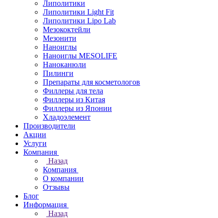
Липолитики
Липолитики Light Fit
Липолитики Lipo Lab
Мезококтейли
Мезонити
Наноиглы
Наноиглы MESOLIFE
Наноканюли
Пилинги
Препараты для косметологов
Филлеры для тела
Филлеры из Китая
Филлеры из Японии
Хладоэлемент
Производители
Акции
Услуги
Компания
Назад
Компания
О компании
Отзывы
Блог
Информация
Назад