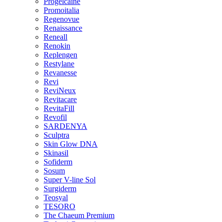
Progelcaine
Promoitalia
Regenovue
Renaissance
Reneall
Renokin
Replengen
Restylane
Revanesse
Revi
ReviNeux
Revitacare
RevitaFill
Revofil
SARDENYA
Sculptra
Skin Glow DNA
Skinasil
Sofiderm
Sosum
Super V-line Sol
Surgiderm
Teosyal
TESORO
The Chaeum Premium