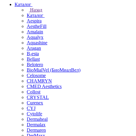
Каталог
Назад
Каталог
Aespira
AestheFill
Amalain
Aqualyx
Aquashine
Aragan
B-esta
Bellast
Belotero
BioMialVel (БиоМиалВел)
Celosome
CHAMRYN
CMED Aesthetics
Collost
CRYSTAL
Curenex
CYJ
Cytolife
Dermaheal
Dermalax
Dermaren
DerMaxx