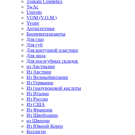
Toskani Cosmetics
TwAc
Univelo
VOM (V.O.M.)
Yvoire
Антисептики
Биоревитализанты
Для глаз
Для губ
Для контурной пластики
Для лица
Для носогубных складок
из Австралии
Из Австрии
Из Великобритании
Из Германии
Из гиалуроновой кислоты
Из Италии
Из России
Из США
Из Франции
Из Швейцарии
из Швеции
Из Южной Кореи
Коллаген