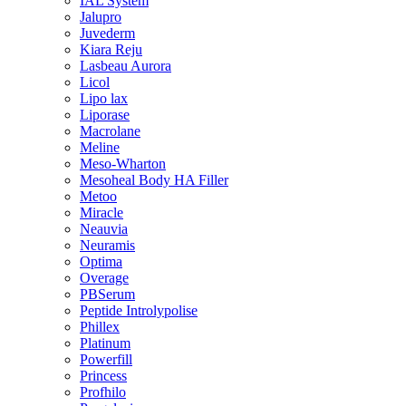
IAL System
Jalupro
Juvederm
Kiara Reju
Lasbeau Aurora
Licol
Lipo lax
Liporase
Macrolane
Meline
Meso-Wharton
Mesoheal Body HA Filler
Metoo
Miracle
Neauvia
Neuramis
Optima
Overage
PBSerum
Peptide Introlypolise
Phillex
Platinum
Powerfill
Princess
Profhilo