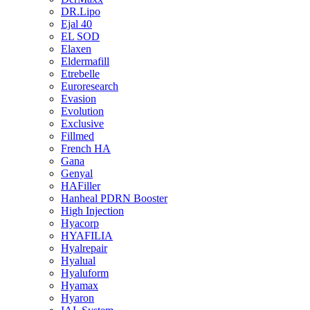
DR.Lipo
Ejal 40
EL SOD
Elaxen
Eldermafill
Etrebelle
Euroresearch
Evasion
Evolution
Exclusive
Fillmed
French HA
Gana
Genyal
HAFiller
Hanheal PDRN Booster
High Injection
Hyacorp
HYAFILIA
Hyalrepair
Hyalual
Hyaluform
Hyamax
Hyaron