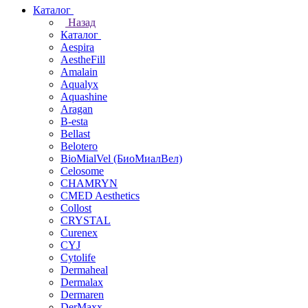
Каталог
Назад
Каталог
Aespira
AestheFill
Amalain
Aqualyx
Aquashine
Aragan
B-esta
Bellast
Belotero
BioMialVel (БиоМиалВел)
Celosome
CHAMRYN
CMED Aesthetics
Collost
CRYSTAL
Curenex
CYJ
Cytolife
Dermaheal
Dermalax
Dermaren
DerMaxx