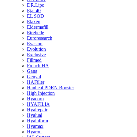
DR.Lipo
Ejal 40
EL SOD
Elaxen
Eldermafill
Etrebelle
Euroresearch
Evasion
Evolution
Exclusive
Fillmed
French HA
Gana
Genyal
HAFiller
Hanheal PDRN Booster
High Injection
Hyacorp
HYAFILIA
Hyalrepair
Hyalual
Hyaluform
Hyamax
Hyaron