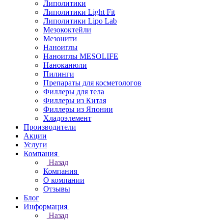
Липолитики
Липолитики Light Fit
Липолитики Lipo Lab
Мезококтейли
Мезонити
Наноиглы
Наноиглы MESOLIFE
Наноканюли
Пилинги
Препараты для косметологов
Филлеры для тела
Филлеры из Китая
Филлеры из Японии
Хладоэлемент
Производители
Акции
Услуги
Компания
Назад
Компания
О компании
Отзывы
Блог
Информация
Назад