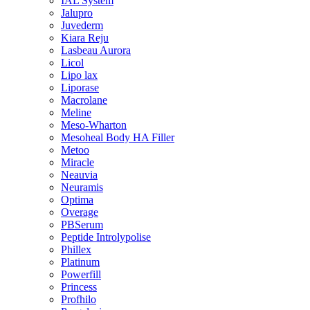
IAL System
Jalupro
Juvederm
Kiara Reju
Lasbeau Aurora
Licol
Lipo lax
Liporase
Macrolane
Meline
Meso-Wharton
Mesoheal Body HA Filler
Metoo
Miracle
Neauvia
Neuramis
Optima
Overage
PBSerum
Peptide Introlypolise
Phillex
Platinum
Powerfill
Princess
Profhilo