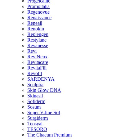
Progelcaine
Promoitalia
Regenovue
Renaissance
Reneall
Renokin
Replengen
Restylane
Revanesse
Revi
ReviNeux
Revitacare
RevitaFill
Revofil
SARDENYA
Sculptra
Skin Glow DNA
Skinasil
Sofiderm
Sosum
Super V-line Sol
Surgiderm
Teosyal
TESORO
The Chaeum Premium