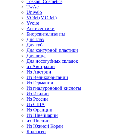
Toskani Cosmetics
TwAc
Univelo
VOM (V.O.M.)
Yvoire
Антисептики
Биоревитализанты
Для глаз
Для губ
Для контурной пластики
Для лица
Для носогубных складок
из Австралии
Из Австрии
Из Великобритании
Из Германии
Из гиалуроновой кислоты
Из Италии
Из России
Из США
Из Франции
Из Швейцарии
из Швеции
Из Южной Кореи
Коллаген