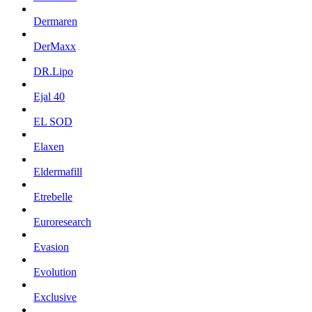
Dermaren
DerMaxx
DR.Lipo
Ejal 40
EL SOD
Elaxen
Eldermafill
Etrebelle
Euroresearch
Evasion
Evolution
Exclusive