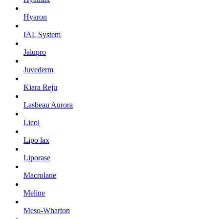
Hyaron
IAL System
Jalupro
Juvederm
Kiara Reju
Lasbeau Aurora
Licol
Lipo lax
Liporase
Macrolane
Meline
Meso-Wharton