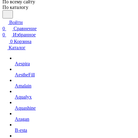
По всему сайту
По каталогу
Войти
0
Сравнение
0
Избранное
0
Корзина
Каталог
Aespira
AestheFill
Amalain
Aqualyx
Aquashine
Aragan
B-esta