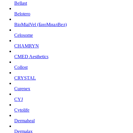
Bellast
Belotero
BioMialVel (БиоМиалВел)
Celosome
CHAMRYN
CMED Aesthetics
Collost
CRYSTAL
Curenex
CYJ
Cytolife
Dermaheal
Dermalax