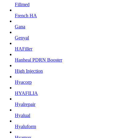
Fillmed
French HA
Gana
Genyal
HAFiller
Hanheal PDRN Booster
High Injection
Hyacorp
HYAFILIA
Hyalrepair
Hyalual
Hyaluform
Hyamax