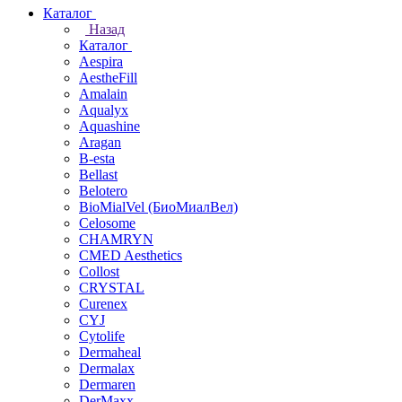
Каталог
Назад
Каталог
Aespira
AestheFill
Amalain
Aqualyx
Aquashine
Aragan
B-esta
Bellast
Belotero
BioMialVel (БиоМиалВел)
Celosome
CHAMRYN
CMED Aesthetics
Collost
CRYSTAL
Curenex
CYJ
Cytolife
Dermaheal
Dermalax
Dermaren
DerMaxx