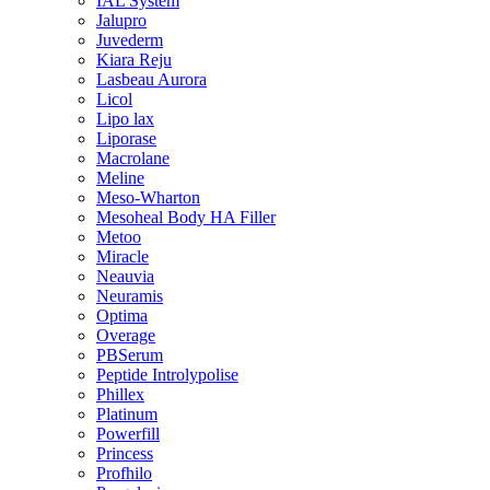
IAL System
Jalupro
Juvederm
Kiara Reju
Lasbeau Aurora
Licol
Lipo lax
Liporase
Macrolane
Meline
Meso-Wharton
Mesoheal Body HA Filler
Metoo
Miracle
Neauvia
Neuramis
Optima
Overage
PBSerum
Peptide Introlypolise
Phillex
Platinum
Powerfill
Princess
Profhilo