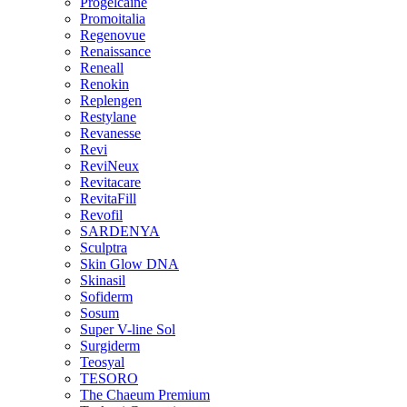
Progelcaine
Promoitalia
Regenovue
Renaissance
Reneall
Renokin
Replengen
Restylane
Revanesse
Revi
ReviNeux
Revitacare
RevitaFill
Revofil
SARDENYA
Sculptra
Skin Glow DNA
Skinasil
Sofiderm
Sosum
Super V-line Sol
Surgiderm
Teosyal
TESORO
The Chaeum Premium