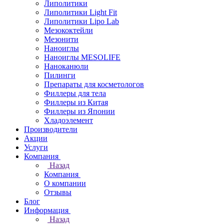
Липолитики
Липолитики Light Fit
Липолитики Lipo Lab
Мезококтейли
Мезонити
Наноиглы
Наноиглы MESOLIFE
Наноканюли
Пилинги
Препараты для косметологов
Филлеры для тела
Филлеры из Китая
Филлеры из Японии
Хладоэлемент
Производители
Акции
Услуги
Компания
Назад
Компания
О компании
Отзывы
Блог
Информация
Назад