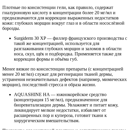
Плотные по консистенции гели, как правило, содержат
гиалуроновую кислоту в концентрации более 20 мг/мл и
предназначаются для коррекции выраженных недостатков
кожи: глубоких морщин вокруг глаз и в области носослёзной
борозды.
Surgiderm 30 XP — филлер французского производства с
такой же концентрацией, используется для
разглаживания глубоких морщин и заломов в области
носа, скул, щёк и подбородка. Применяется также для
коррекции формы и объёма губ.
Менее вязкие по консистенции препараты (с концентрацией
менее 20 мг/мл) служат для регенерации тканей дермы,
устранения незначительных дефектов (например, мимических
морщин), последствий стресса и образа жизни.
AQUASHINE HA — южнокорейское средство
(концентрация 15 мг/мл), предназначенное для
биоревитализации дермы. Увлажняет и питает кожу,
ликвидирует мелкие недостатки, избавляет от
расширенных пор и купероза, готовит ткани к
хирургическим вмешательствам.