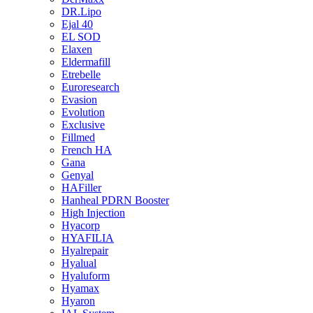
DR.Lipo
Ejal 40
EL SOD
Elaxen
Eldermafill
Etrebelle
Euroresearch
Evasion
Evolution
Exclusive
Fillmed
French HA
Gana
Genyal
HAFiller
Hanheal PDRN Booster
High Injection
Hyacorp
HYAFILIA
Hyalrepair
Hyalual
Hyaluform
Hyamax
Hyaron