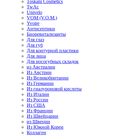
Toskani Cosmetics
TwAc
Univelo
VOM (V.O.M.)
Yvoire
Антисептики
Биоревитализанты
Для глаз
Для губ
Для контурной пластики
Для лица
Для носогубных складок
из Австралии
Из Австрии
Из Великобритании
Из Германии
Из гиалуроновой кислоты
Из Италии
Из России
Из США
Из Франции
Из Швейцарии
из Швеции
Из Южной Кореи
Коллаген