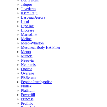
IAL System
Jalupro
Juvederm
Kiara Reju
Lasbeau Aurora
Licol
Lipo lax
Liporase
Macrolane
Meline
Meso-Wharton
Mesoheal Body HA Filler
Metoo
Miracle
Neauvia
Neuramis
Optima
Overage
PBSerum
Peptide Introlypolise
Phillex
Platinum
Powerfill
Princess
Profhilo