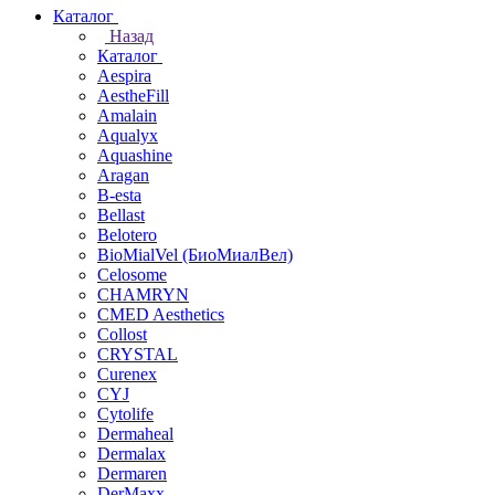
Каталог
Назад
Каталог
Aespira
AestheFill
Amalain
Aqualyx
Aquashine
Aragan
B-esta
Bellast
Belotero
BioMialVel (БиоМиалВел)
Celosome
CHAMRYN
CMED Aesthetics
Collost
CRYSTAL
Curenex
CYJ
Cytolife
Dermaheal
Dermalax
Dermaren
DerMaxx