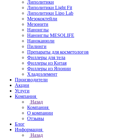
Липолитики
Липолитики Light Fit
Липолитики Lipo Lab
Мезококтейли
Мезонити
Наноиглы
Наноиглы MESOLIFE
Наноканюли
Пилинги
Препараты для косметологов
Филлеры для тела
Филлеры из Китая
Филлеры из Японии
Хладоэлемент
Производители
Акции
Услуги
Компания
Назад
Компания
О компании
Отзывы
Блог
Информация
Назад