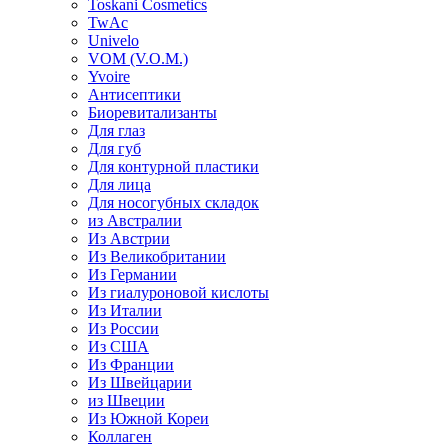
Toskani Cosmetics
TwAc
Univelo
VOM (V.O.M.)
Yvoire
Антисептики
Биоревитализанты
Для глаз
Для губ
Для контурной пластики
Для лица
Для носогубных складок
из Австралии
Из Австрии
Из Великобритании
Из Германии
Из гиалуроновой кислоты
Из Италии
Из России
Из США
Из Франции
Из Швейцарии
из Швеции
Из Южной Кореи
Коллаген