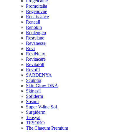
Progelcaine
Promoitalia
Regenovue
Renaissance
Reneall
Renokin
Replengen
Restylane
Revanesse
Revi
ReviNeux
Revitacare
RevitaFill
Revofil
SARDENYA
Sculptra
Skin Glow DNA
Skinasil
Sofiderm
Sosum
Super V-line Sol
Surgiderm
Teosyal
TESORO
The Chaeum Premium