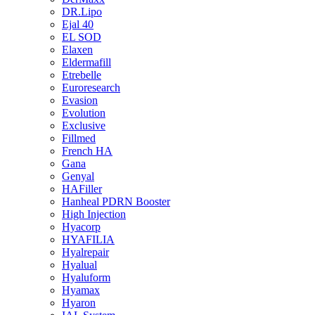
DR.Lipo
Ejal 40
EL SOD
Elaxen
Eldermafill
Etrebelle
Euroresearch
Evasion
Evolution
Exclusive
Fillmed
French HA
Gana
Genyal
HAFiller
Hanheal PDRN Booster
High Injection
Hyacorp
HYAFILIA
Hyalrepair
Hyalual
Hyaluform
Hyamax
Hyaron