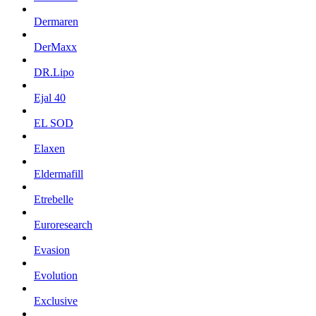
Dermaren
DerMaxx
DR.Lipo
Ejal 40
EL SOD
Elaxen
Eldermafill
Etrebelle
Euroresearch
Evasion
Evolution
Exclusive