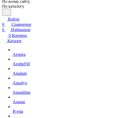
По всему сайту
По каталогу
Войти
0
Сравнение
0
Избранное
0
Корзина
Каталог
Aespira
AestheFill
Amalain
Aqualyx
Aquashine
Aragan
B-esta