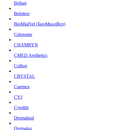
Bellast
Belotero
BioMialVel (БиоМиалВел)
Celosome
CHAMRYN
CMED Aesthetics
Collost
CRYSTAL
Curenex
CYJ
Cytolife
Dermaheal
Dermalax