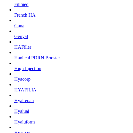
Fillmed
French HA
Gana
Genyal
HAFiller
Hanheal PDRN Booster
High Injection
Hyacorp
HYAFILIA
Hyalrepair
Hyalual
Hyaluform
Hyamax