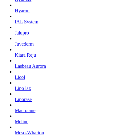
Hyaron
IAL System
Jalupro
Juvederm
Kiara Reju
Lasbeau Aurora
Licol
Lipo lax
Liporase
Macrolane
Meline
Meso-Wharton