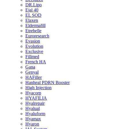
DR.Lipo
Ejal 40
EL SOD
Elaxen
Eldermafill
Etrebelle
Euroresearch
Evasion
Evolution
Exclusive
Fillmed
French HA
Gana
Genyal
HAFiller
Hanheal PDRN Booster
High Injection
Hyacorp
HYAFILIA
Hyalrepair
Hyalual
Hyaluform
Hyamax
Hyaron