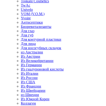
Toskani Cosmetics
TwAc
Univelo
VOM (V.O.M.)
Yvoire
Антисептики
Биоревитализанты
Для глаз
Для губ
Для контурной пластики
Для лица
Для носогубных складок
из Австралии
Из Австрии
Из Великобритании
Из Германии
Из гиалуроновой кислоты
Из Италии
Из России
Из США
Из Франции
Из Швейцарии
из Швеции
Из Южной Кореи
Коллаген