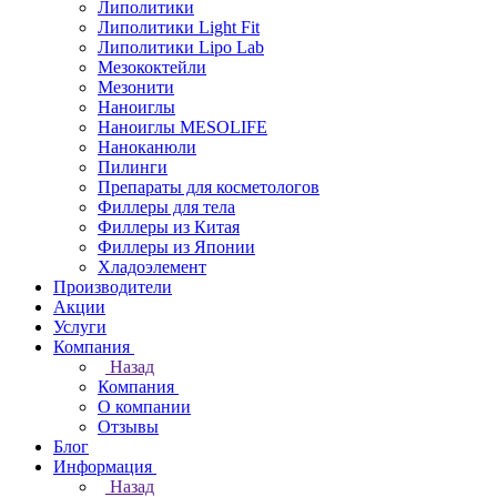
Липолитики
Липолитики Light Fit
Липолитики Lipo Lab
Мезококтейли
Мезонити
Наноиглы
Наноиглы MESOLIFE
Наноканюли
Пилинги
Препараты для косметологов
Филлеры для тела
Филлеры из Китая
Филлеры из Японии
Хладоэлемент
Производители
Акции
Услуги
Компания
Назад
Компания
О компании
Отзывы
Блог
Информация
Назад