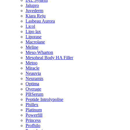
IAL System
Jalupro
Juvederm
Kiara Reju
Lasbeau Aurora
Licol
Lipo lax
Liporase
Macrolane
Meline
Meso-Wharton
Mesoheal Body HA Filler
Metoo
Miracle
Neauvia
Neuramis
Optima
Overage
PBSerum
Peptide Introlypolise
Phillex
Platinum
Powerfill
Princess
Profhilo