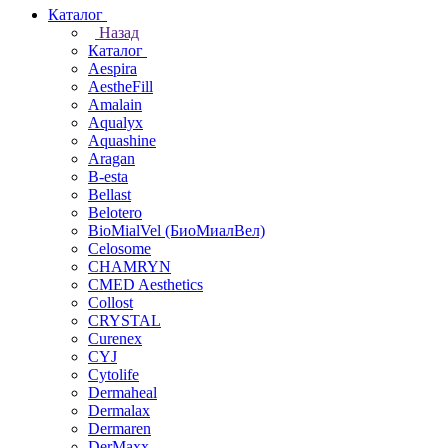
Каталог
Назад
Каталог
Aespira
AestheFill
Amalain
Aqualyx
Aquashine
Aragan
B-esta
Bellast
Belotero
BioMialVel (БиоМиалВел)
Celosome
CHAMRYN
CMED Aesthetics
Collost
CRYSTAL
Curenex
CYJ
Cytolife
Dermaheal
Dermalax
Dermaren
DerMaxx