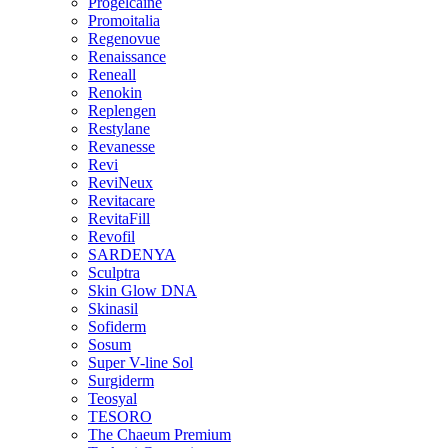
Progelcaine
Promoitalia
Regenovue
Renaissance
Reneall
Renokin
Replengen
Restylane
Revanesse
Revi
ReviNeux
Revitacare
RevitaFill
Revofil
SARDENYA
Sculptra
Skin Glow DNA
Skinasil
Sofiderm
Sosum
Super V-line Sol
Surgiderm
Teosyal
TESORO
The Chaeum Premium