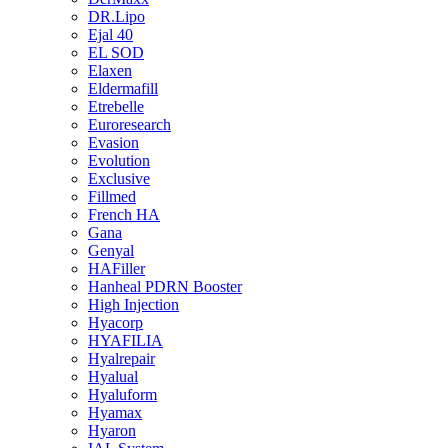
DR.Lipo
Ejal 40
EL SOD
Elaxen
Eldermafill
Etrebelle
Euroresearch
Evasion
Evolution
Exclusive
Fillmed
French HA
Gana
Genyal
HAFiller
Hanheal PDRN Booster
High Injection
Hyacorp
HYAFILIA
Hyalrepair
Hyalual
Hyaluform
Hyamax
Hyaron