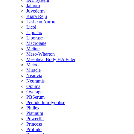
IAL System
Jalupro
Juvederm
Kiara Reju
Lasbeau Aurora
Licol
Lipo lax
Liporase
Macrolane
Meline
Meso-Wharton
Mesoheal Body HA Filler
Metoo
Miracle
Neauvia
Neuramis
Optima
Overage
PBSerum
Peptide Introlypolise
Phillex
Platinum
Powerfill
Princess
Profhilo