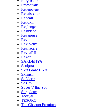
Progelcaine
Promoitalia
Regenovue
Renaissance
Reneall
Renokin
Replengen
Restylane
Revanesse
Revi
ReviNeux
Revitacare
RevitaFill
Revofil
SARDENYA
Sculptra
Skin Glow DNA
Skinasil
Sofiderm
Sosum
Super V-line Sol
Surgiderm
Teosyal
TESORO
The Chaeum Premium