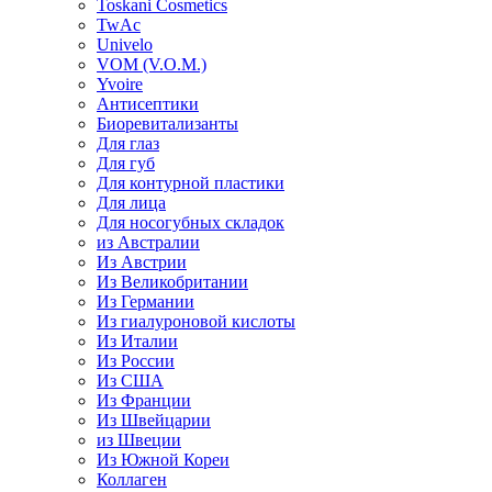
Toskani Cosmetics
TwAc
Univelo
VOM (V.O.M.)
Yvoire
Антисептики
Биоревитализанты
Для глаз
Для губ
Для контурной пластики
Для лица
Для носогубных складок
из Австралии
Из Австрии
Из Великобритании
Из Германии
Из гиалуроновой кислоты
Из Италии
Из России
Из США
Из Франции
Из Швейцарии
из Швеции
Из Южной Кореи
Коллаген