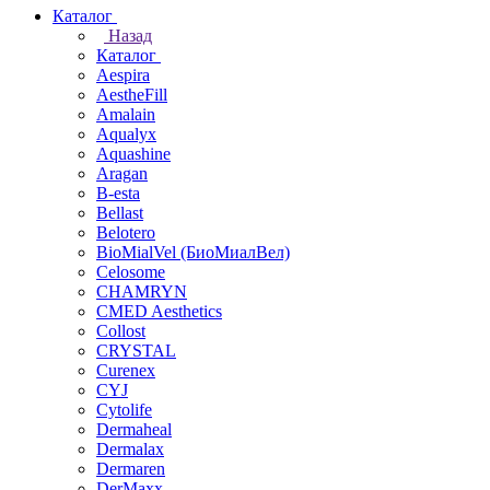
Каталог
Назад
Каталог
Aespira
AestheFill
Amalain
Aqualyx
Aquashine
Aragan
B-esta
Bellast
Belotero
BioMialVel (БиоМиалВел)
Celosome
CHAMRYN
CMED Aesthetics
Collost
CRYSTAL
Curenex
CYJ
Cytolife
Dermaheal
Dermalax
Dermaren
DerMaxx