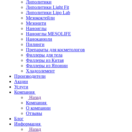
Липолитики
Липолитики Light Fit
Липолитики Lipo Lab
Мезококтейли
Мезонити
Наноиглы
Наноиглы MESOLIFE
Наноканюли
Пилинги
Препараты для косметологов
Филлеры для тела
Филлеры из Китая
Филлеры из Японии
Хладоэлемент
Производители
Акции
Услуги
Компания
Назад
Компания
О компании
Отзывы
Блог
Информация
Назад